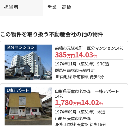
担当者
営業 高橋
この物件を取り扱う不動産会社の他の物件
区分マンション
前橋市元総社町 区分マンション14％
385
14.03
万円
%
1974年11月（築51年）
SRC造
群馬県前橋市元総社町
JR両毛線 新前橋駅 徒歩3分
1棟アパート
山形県天童市老野森 一棟アパート
14％
1,780
14.02
万円
%
1974年09月（築51年）
木造
山形県天童市老野森
JR奥羽本線 天童駅 徒歩16分