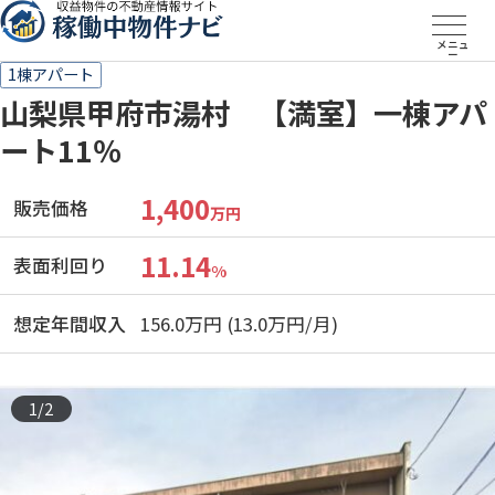
メニュ
ー
1棟アパート
山梨県甲府市湯村 【満室】一棟アパ
ート11％
1,400
販売価格
万円
11.14
表面利回り
%
想定年間収入
156.0万円 (13.0万円/月)
1
/
2