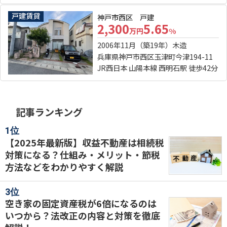
戸建賃貸
神戸市西区 戸建
2,300
5.65
万円
%
2006年11月（築19年）
木造
兵庫県神戸市西区玉津町今津194-11
JR西日本 山陽本線 西明石駅 徒歩42分
記事ランキング
【2025年最新版】収益不動産は相続税
対策になる？仕組み・メリット・節税
方法などをわかりやすく解説
空き家の固定資産税が6倍になるのは
いつから？法改正の内容と対策を徹底