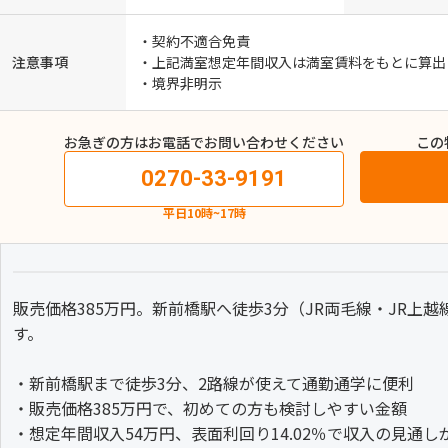
・契約不適合免責
注意事項
・上記満室想定年間収入は満室賃料をもとに算出
・境界非明示
お急ぎの方はお電話でお問い合わせください
この
0270-33-9191
平日10時~17時
販売価格385万円。新前橋駅へ徒歩3分（JR両毛線・JR上越
す。
・新前橋駅まで徒歩3分、2路線が使えて通勤通学に便利
・販売価格385万円で、初めての方も検討しやすい金額
・想定年間収入54万円、表面利回り14.02％で収入の見通し