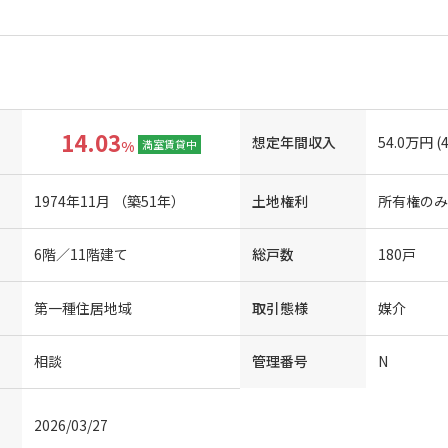
14.03
想定年間収入
54.0万円 (
%
満室賃貸中
1974年11月 （築51年）
土地権利
所有権のみ
6階／11階建て
総戸数
180戸
第一種住居地域
取引態様
媒介
相談
管理番号
N
2026/03/27