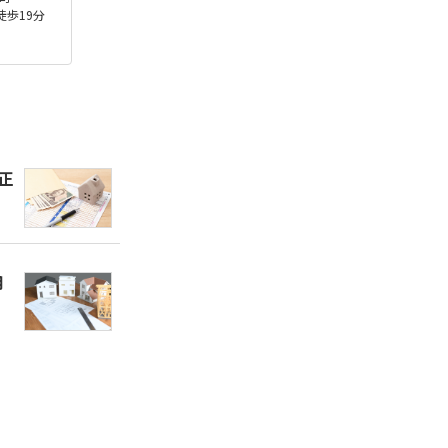
徒歩19分
正
用