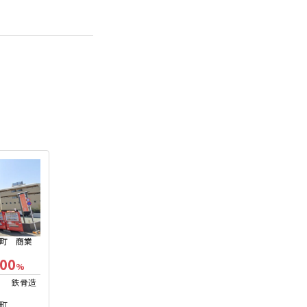
町 商業
.00
%
鉄骨造
町