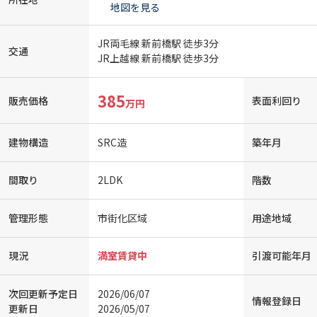
地図を見る
JR両毛線 新前橋駅 徒歩3分
交通
JR上越線 新前橋駅 徒歩3分
385
販売価格
表面利回り
万円
建物構造
SRC造
築年月
間取り
2LDK
階数
管理形態
市街化区域
用途地域
現況
満室賃貸中
引渡可能年月
次回更新予定日
2026/06/07
情報登録日
更新日
2026/05/07