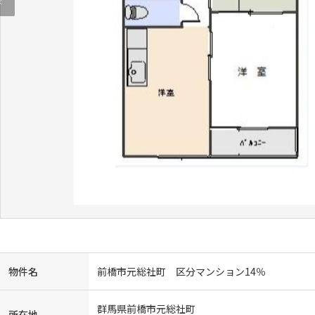
物件名
前橋市元総社町 区分マンション14％
群馬県前橋市元総社町
所在地