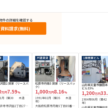
物件の詳細を確認する
資料請求(無料)
貸
戸建賃貸
1棟商業ビル
松原市丹南5 貸家（リースバッ
沢田2 貸家（リースバ
山形県天童市鎌田本
ク）
ビル33％
1,000
8.16
0
7.59
1,200
33
万円
%
万円
%
万円
1991年02月（築35
木造
01月（築30
木造
1984年06月（築42
年）
年）
大阪府松原市丹南5丁目85番14
井寺市沢田2丁目272
山形県天童市鎌田本