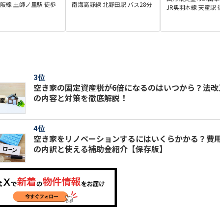
号
南海高野線 北野田駅 バス28分
阪線 土師ノ里駅 徒歩
JR奥羽本線 天童駅 
空き家の固定資産税が6倍になるのはいつから？法改
の内容と対策を徹底解説！
空き家をリノベーションするにはいくらかかる？費
の内訳と使える補助金紹介【保存版】