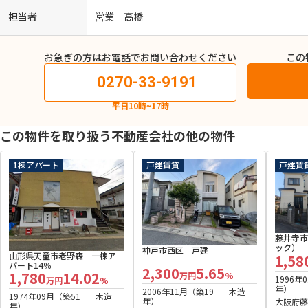
担当者
営業 高橋
お急ぎの方はお電話でお問い合わせください
この
0270-33-9191
平日10時~17時
この物件を取り扱う不動産会社の他の物件
1棟アパート
戸建賃貸
戸建賃
藤井寺市
ック）
神戸市西区 戸建
山形県天童市老野森 一棟ア
1,58
パート14％
2,300
5.65
1,780
14.02
万円
%
1996年
万円
%
年）
2006年11月（築19
木造
1974年09月（築51
木造
年）
大阪府藤
年）