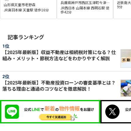
番21
兵庫県神戸市西区玉津町今津
近鉄南大
山形県天童市老野森
194-11
9分
JR西日本 山陽本線 西明石駅 徒
JR奥羽本線 天童駅 徒歩16分
歩42分
記事ランキング
【2025年最新版】収益不動産は相続税対策になる？仕
組み・メリット・節税方法などをわかりやすく解説
【2025年最新版】不動産投資ローンの審査基準とは？
落ちる理由と通過のコツなどを徹底解説！