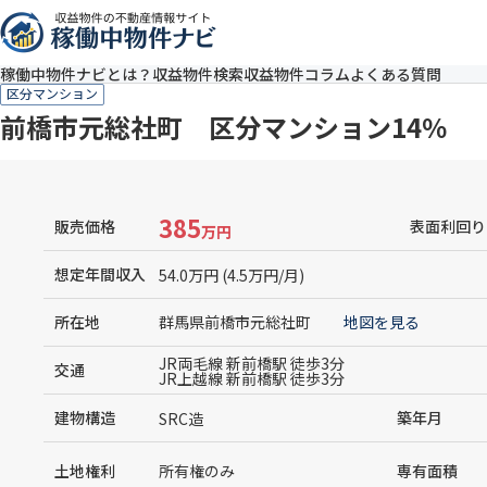
稼働中物件ナビとは？
収益物件検索
収益物件コラム
よくある質問
区分マンション
前橋市元総社町 区分マンション14％
385
販売価格
表面利回り
万円
想定年間収入
54.0万円 (4.5万円/月)
所在地
群馬県前橋市元総社町
地図を見る
JR両毛線 新前橋駅 徒歩3分
交通
JR上越線 新前橋駅 徒歩3分
建物構造
築年月
SRC造
土地権利
専有面積
所有権のみ