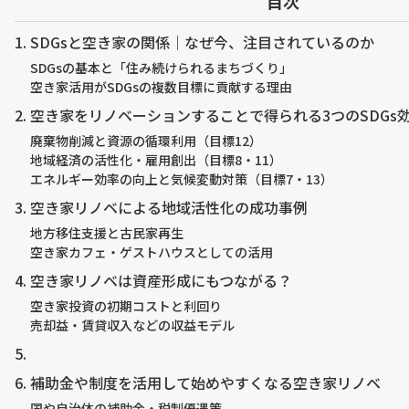
目次
SDGsと空き家の関係｜なぜ今、注目されているのか
SDGsの基本と「住み続けられるまちづくり」
空き家活用がSDGsの複数目標に貢献する理由
空き家をリノベーションすることで得られる3つのSDGs
廃棄物削減と資源の循環利用（目標12）
地域経済の活性化・雇用創出（目標8・11）
エネルギー効率の向上と気候変動対策（目標7・13）
空き家リノベによる地域活性化の成功事例
地方移住支援と古民家再生
空き家カフェ・ゲストハウスとしての活用
空き家リノベは資産形成にもつながる？
空き家投資の初期コストと利回り
売却益・賃貸収入などの収益モデル
補助金や制度を活用して始めやすくなる空き家リノベ
国や自治体の補助金・税制優遇策