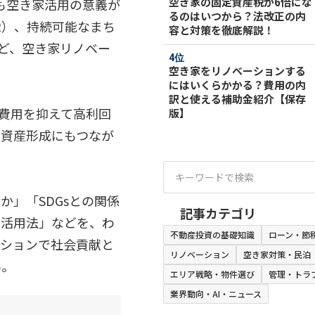
空き家の固定資産税が6倍にな
も空き家活用の意義が
るのはいつから？法改正の内
2）、持続可能なまち
容と対策を徹底解説！
など、空き家リノベー
空き家をリノベーションする
にはいくらかかる？費用の内
訳と使える補助金紹介【保存
費用を抑えて高利回
版】
、資産形成にもつなが
」「SDGsとの関係
記事カテゴリ
の活用法」などを、わ
不動産投資の基礎知識
ローン・節
ーションで社会貢献と
リノベーション
空き家対策・民泊
い。
エリア戦略・物件選び
管理・トラ
業界動向・AI・ニュース