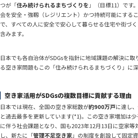
つが「
住み続けられるまちづくりを
」（目標11）です
会を安全・強靱（レジリエント）かつ持続可能にする
で、すべての人に安全で安心して暮らせる住宅や街づく
含みます。
日本でも各自治体がSDGsを指針に地域課題の解決に取
る空き家問題もこの「住み続けられるまちづくり」に深
空き家活用がSDGsの複数目標に貢献する理由
日本では現在、全国の空き家総数が
約900万戸
に達し、
と過去最多を更新しています(
*1
)。この空き家増加は
に伴う社会課題となり、国も2023年12月13日に空家
し、新たに「
管理不足空き家
」の制度を創設して固定