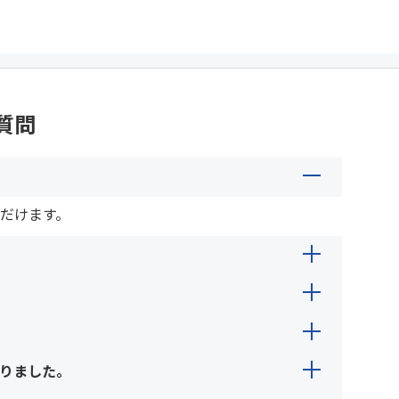
質問
だけます。
ます。必ずご本人のみでご利用ください。
ルアドレスとパスワードに誤りがないかご確認く
録のメールアドレス宛に再設定用のご案内をお送
りました。