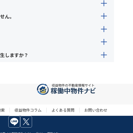
届いているメールアドレスが、ご登録のメールア
設定を試みることで、ご登録アドレスを確認する
l-c.com
までお問い合わせください。
せん。
ご連絡いただくことをお勧めします。当サービス
な対応を行うよう働きかけを行っています。改善
ださい。
絡が取れない場合は、当サービスのお問い合わせ
れた不動産会社へ直接お問い合わせください。不
生しますか？
ームよりご連絡ください。
物件を購入する際には、掲載不動産会社への仲介
不動産会社に直接ご確認ください。
検索
収益物件コラム
よくある質問
お問い合わせ