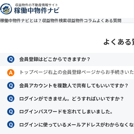
稼働中物件ナビとは？
収益物件検索
収益物件コラム
よくある質問
よくある
会員登録はどこからできますか？
Q
トップページ右上の会員登録ページからお手続きいた
A
会員アカウントを複数人で共有してもいいですか？
Q
会員アカウントの共有は
利用規約
により禁止しており
ログインができません。どうすればいいですか？
Q
いくつかの原因が考えられます。まず、ご登録のメー
ログインパスワードを忘れてしまいました。
Q
ださい。
ログイン画面のパスワード再設定フォームから、ご登
ログインに使っているメールアドレスがわからなくな
Q
りすることができます。