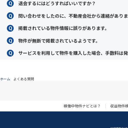
当サービスからお送りしたメール（お知らせなど）が
退会するにはどうすればいいですか？
Q
ドレスです。心当たりのあるアドレスでパスワード再
ことができます。
弊社の退会申請用のメールアドレス
withdrawal@coo
問い合わせをしたのに、不動産会社から連絡がありま
Q
お急ぎの場合は、掲載元の不動産会社へ直接お電話で
掲載されている物件情報に誤りがあります。
Q
では各社の対応を強制することはできませんが、誠実
されない場合は、お問い合わせフォームよりご連絡く
まずは掲載元の不動産会社に直接ご連絡ください。連
物件が無断で掲載されているようです。
Q
フォームよりご報告ください。
掲載の経緯については、まず物件詳細ページに記載さ
サービスを利用して物件を購入した場合、手数料は発
Q
動産会社と連絡が取れない場合は、当サービスのフォ
当サービス自体への手数料は発生しません。ただし、
手数料が別途発生します。具体的な金額については、
ホーム
よくある質問
稼働中物件ナビとは？
収益物件